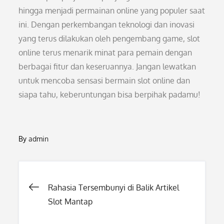
hingga menjadi permainan online yang populer saat
ini. Dengan perkembangan teknologi dan inovasi
yang terus dilakukan oleh pengembang game, slot
online terus menarik minat para pemain dengan
berbagai fitur dan keseruannya. Jangan lewatkan
untuk mencoba sensasi bermain slot online dan
siapa tahu, keberuntungan bisa berpihak padamu!
By
admin
Post
Rahasia Tersembunyi di Balik Artikel
Slot Mantap
navigation