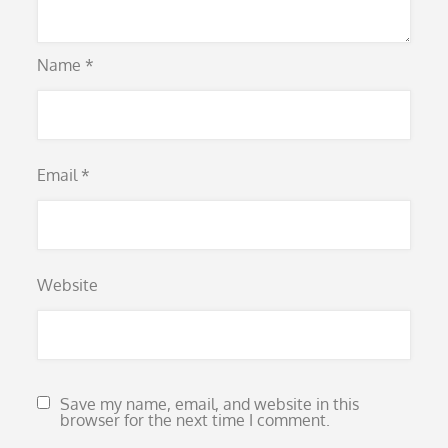
Name
*
Email
*
Website
Save my name, email, and website in this
browser for the next time I comment.