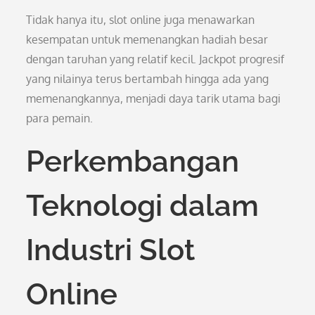
Tidak hanya itu, slot online juga menawarkan
kesempatan untuk memenangkan hadiah besar
dengan taruhan yang relatif kecil. Jackpot progresif
yang nilainya terus bertambah hingga ada yang
memenangkannya, menjadi daya tarik utama bagi
para pemain.
Perkembangan
Teknologi dalam
Industri Slot
Online