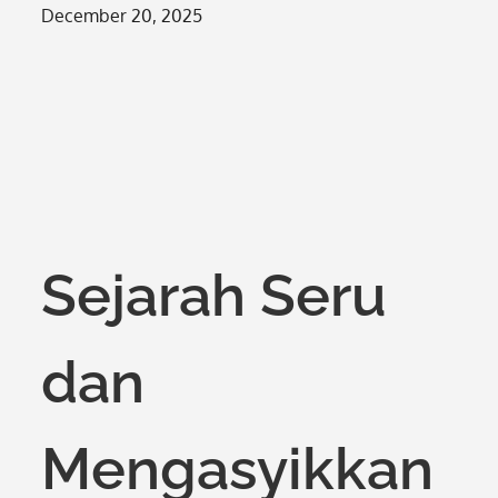
Posted
December 20, 2025
on
Sejarah Seru
dan
Mengasyikkan