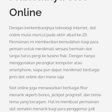
Online
Dengan berkembangnya teknologi internet, slot
online mulai muncul pada akhir abad ke-20.
Permainan ini memberikan kemudahan bagi para
pemain untuk menikmati sensasi bermain slot
tanpa harus pergi ke kasino fisik. Dengan hanya
menggunakan perangkat komputer atau
smartphone, siapa pun dapat menikmati berbagai
jenis slot online dari mana saja.
Slot online juga menawarkan berbagai fitur
menarik seperti bonus, jackpot progresif, dan tema-
tema yang beragam. Hal ini membuat permainan
slot semakin menarik bagi para penggemar judi