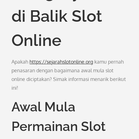
di Balik Slot
Online
Apakah
https://sejarahslotonline.org
kamu pernah
penasaran dengan bagaimana awal mula slot
online diciptakan? Simak informasi menarik berikut
ini!
Awal Mula
Permainan Slot