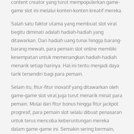
content creator yang turut mempopulerkan game-
game slot ini melalui konten-konten kreatif mereka.
Salah satu faktor utama yang membuat slot viral
begitu diminati adalah hadiah-hadiah yang
ditawarkan. Dari hadiah uang tunai hingga barang-
barang mewah, para pemain slot online memiliki
kesempatan untuk memenangkan hadiah-hadiah
menarik setiap harinya. Hal ini tentu menjadi daya
tarik tersendiri bagi para pemain.
Selain itu, fitur-fitur inovatif yang ditawarkan oleh
game-game slot viral juga turut menarik minat para
pemain. Mulai dari fitur bonus hingga fitur jackpot
progresif, para pemain slot selalu dibuat penasaran
untuk terus mencoba keberuntungan mereka
dalam game-game ini. Semakin sering bermain,