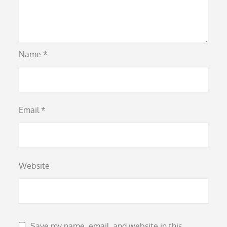
Name
*
Email
*
Website
Save my name, email, and website in this