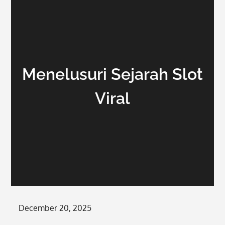
Menelusuri Sejarah Slot
Viral
Posted
December 20, 2025
on