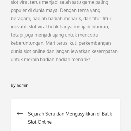
slot viral terus menjadi salah satu game paling
populer di dunia maya. Dengan tema yang
beragam, hadiah-hadiah menarik, dan fitur-fitur
inovatif, slot viral tidak hanya menjadi hiburan,
tetapi juga menjadi ajang untuk mencoba
keberuntungan. Mari terus ikuti perkembangan
dunia slot online dan jangan lewatkan kesempatan
untuk meraih hadiah-hadiah menarik!
By
admin
Post
Sejarah Seru dan Mengasyikkan di Balik
Slot Online