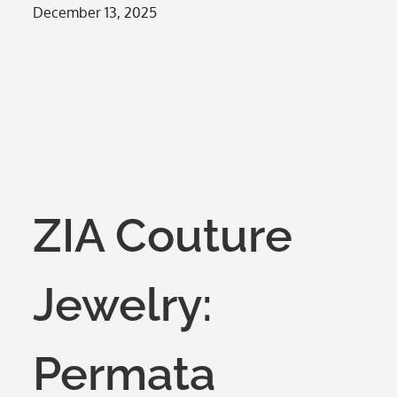
Posted
December 13, 2025
on
ZIA Couture
Jewelry:
Permata