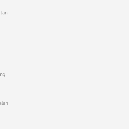
tan,
ang
alah