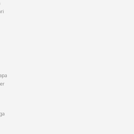
a
ri
rapa
her
uga