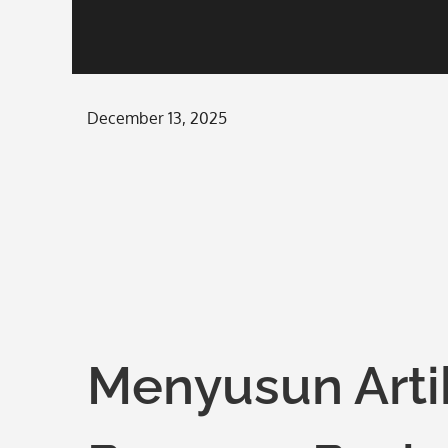
Posted
December 13, 2025
on
Menyusun Arti