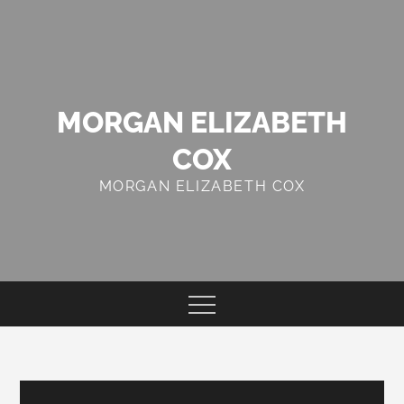
Skip
to
content
MORGAN ELIZABETH
COX
MORGAN ELIZABETH COX