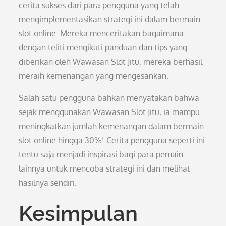
cerita sukses dari para pengguna yang telah
mengimplementasikan strategi ini dalam bermain
slot online. Mereka menceritakan bagaimana
dengan teliti mengikuti panduan dan tips yang
diberikan oleh Wawasan Slot Jitu, mereka berhasil
meraih kemenangan yang mengesankan.
Salah satu pengguna bahkan menyatakan bahwa
sejak menggunakan Wawasan Slot Jitu, ia mampu
meningkatkan jumlah kemenangan dalam bermain
slot online hingga 30%! Cerita pengguna seperti ini
tentu saja menjadi inspirasi bagi para pemain
lainnya untuk mencoba strategi ini dan melihat
hasilnya sendiri.
Kesimpulan