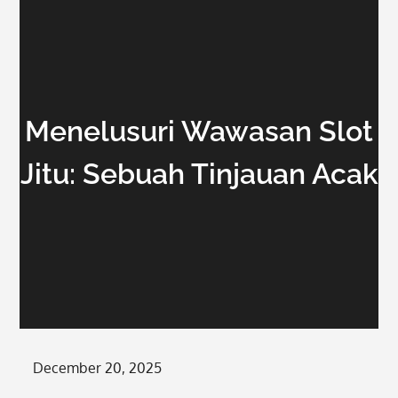
Menelusuri Wawasan Slot
Jitu: Sebuah Tinjauan Acak
Posted
December 20, 2025
on