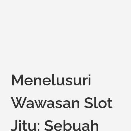
Menelusuri
Wawasan Slot
Jitu: Sebuah