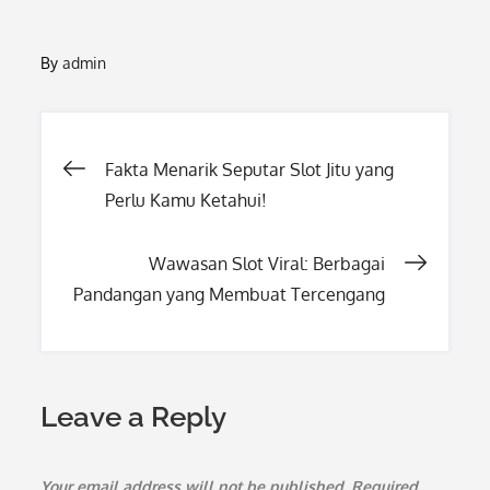
By
admin
Post
Fakta Menarik Seputar Slot Jitu yang
Perlu Kamu Ketahui!
navigation
Wawasan Slot Viral: Berbagai
Pandangan yang Membuat Tercengang
Leave a Reply
Your email address will not be published.
Required