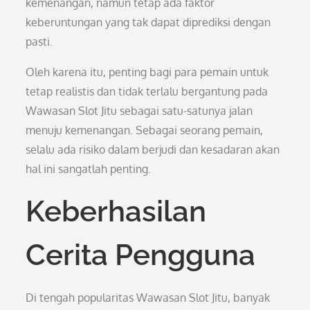
kemenangan, namun tetap ada faktor
keberuntungan yang tak dapat diprediksi dengan
pasti.
Oleh karena itu, penting bagi para pemain untuk
tetap realistis dan tidak terlalu bergantung pada
Wawasan Slot Jitu sebagai satu-satunya jalan
menuju kemenangan. Sebagai seorang pemain,
selalu ada risiko dalam berjudi dan kesadaran akan
hal ini sangatlah penting.
Keberhasilan
Cerita Pengguna
Di tengah popularitas Wawasan Slot Jitu, banyak