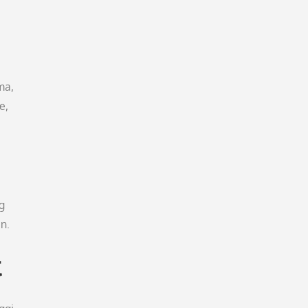
ma,
e,
g
n.
t