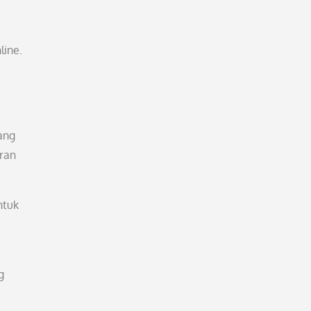
line.
ang
ran
ntuk
g