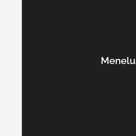
Menelus