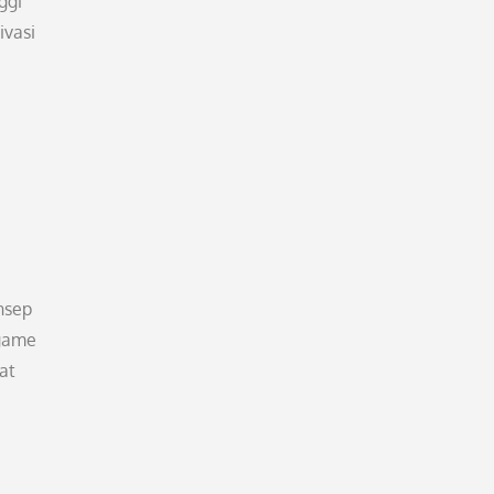
ggi
ivasi
nsep
 game
at