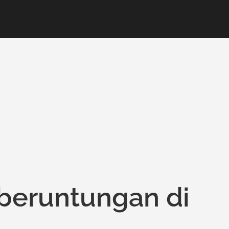
beruntungan di