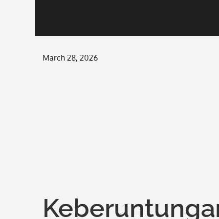
Posted
March 28, 2026
on
Keberuntunga