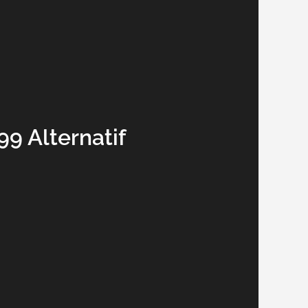
9 Alternatif