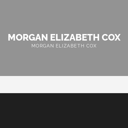
MORGAN ELIZABETH COX
MORGAN ELIZABETH COX