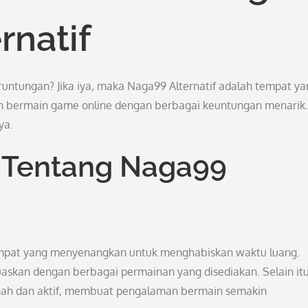
rnatif
ntungan? Jika iya, maka Naga99 Alternatif adalah tempat ya
n bermain game online dengan berbagai keuntungan menarik.
ya.
 Tentang Naga99
tempat yang menyenangkan untuk menghabiskan waktu luang.
askan dengan berbagai permainan yang disediakan. Selain itu
ramah dan aktif, membuat pengalaman bermain semakin