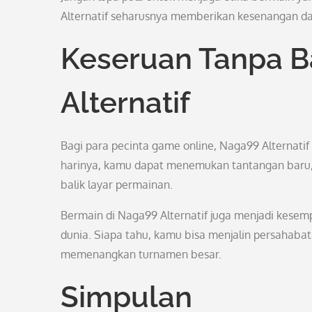
Alternatif seharusnya memberikan kesenangan dan
Keseruan Tanpa B
Alternatif
Bagi para pecinta game online, Naga99 Alternati
harinya, kamu dapat menemukan tantangan baru,
balik layar permainan.
Bermain di Naga99 Alternatif juga menjadi kesem
dunia. Siapa tahu, kamu bisa menjalin persahaba
memenangkan turnamen besar.
Simpulan