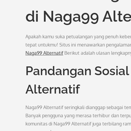
di Naga99 Alte
Apakah kamu suka petualangan yang penuh keberu
tepat untukmu! Situs ini menawarkan pengalama
Naga99 Alternatif
Berikut adalah ulasan lengkapn
Pandangan Sosial
Alternatif
Naga99 Alternatif seringkali dianggap sebagai 
Banyak pengguna yang merasa terhibur dan terpu
komunitas di Naga99 Alternatif juga terbilang 