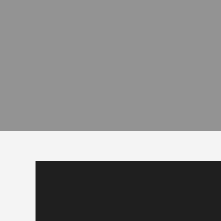
Skip
to
content