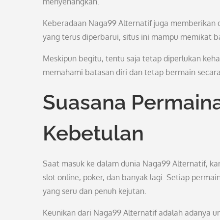
menyenangkan.
Keberadaan Naga99 Alternatif juga memberikan da
yang terus diperbarui, situs ini mampu memikat 
Meskipun begitu, tentu saja tetap diperlukan keh
memahami batasan diri dan tetap bermain secar
Suasana Permaina
Kebetulan
Saat masuk ke dalam dunia Naga99 Alternatif, 
slot online, poker, dan banyak lagi. Setiap perm
yang seru dan penuh kejutan.
Keunikan dari Naga99 Alternatif adalah adanya un