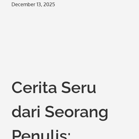
Posted
December 13, 2025
on
Cerita Seru
dari Seorang
Penulis: