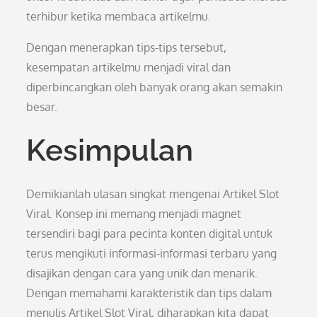
terhibur ketika membaca artikelmu.
Dengan menerapkan tips-tips tersebut,
kesempatan artikelmu menjadi viral dan
diperbincangkan oleh banyak orang akan semakin
besar.
Kesimpulan
Demikianlah ulasan singkat mengenai Artikel Slot
Viral. Konsep ini memang menjadi magnet
tersendiri bagi para pecinta konten digital untuk
terus mengikuti informasi-informasi terbaru yang
disajikan dengan cara yang unik dan menarik.
Dengan memahami karakteristik dan tips dalam
menulis Artikel Slot Viral, diharapkan kita dapat