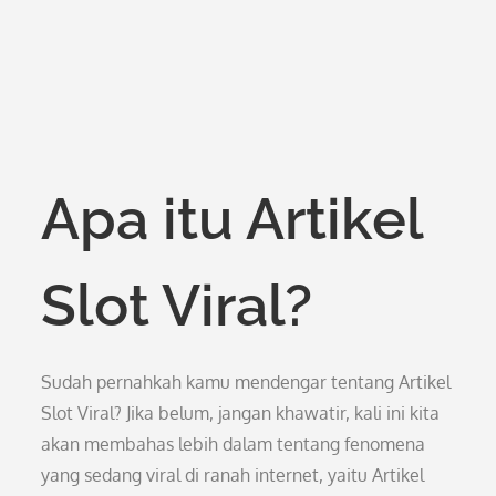
Apa itu Artikel
Slot Viral?
Sudah pernahkah kamu mendengar tentang Artikel
Slot Viral? Jika belum, jangan khawatir, kali ini kita
akan membahas lebih dalam tentang fenomena
yang sedang viral di ranah internet, yaitu Artikel