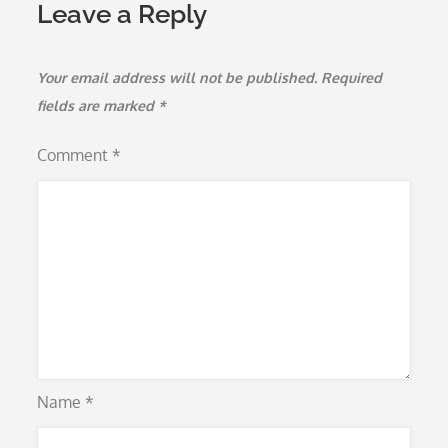
Leave a Reply
Your email address will not be published.
Required
fields are marked
*
Comment
*
Name
*