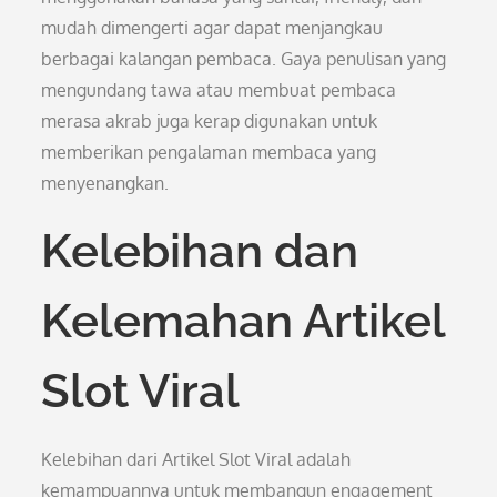
mudah dimengerti agar dapat menjangkau
berbagai kalangan pembaca. Gaya penulisan yang
mengundang tawa atau membuat pembaca
merasa akrab juga kerap digunakan untuk
memberikan pengalaman membaca yang
menyenangkan.
Kelebihan dan
Kelemahan Artikel
Slot Viral
Kelebihan dari Artikel Slot Viral adalah
kemampuannya untuk membangun engagement